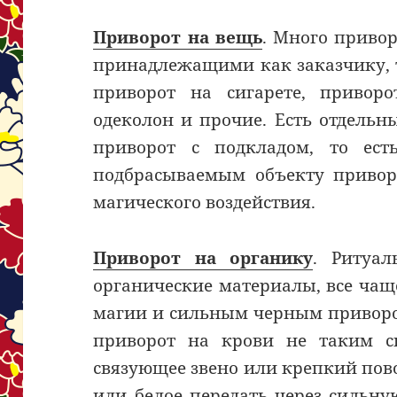
Приворот на вещь
. Много привор
принадлежащими как заказчику, т
приворот на сигарете, привор
одеколон и прочие. Есть отдель
приворот с подкладом, то ест
подбрасываемым объекту привор
магического воздействия.
Приворот на органику
. Ритуал
органические материалы, все ча
магии и сильным черным приворот
приворот на крови не таким с
связующее звено или крепкий пово
или белое передать через сильну