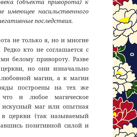
овека (объекта приворота) к
 не имеющее насильственного
 негативные последствия.
ота не только я, но и многие
 Редко кто не соглашается с
ми белому привороту. Разве
 церкви, но они изначально
к любовной магии, а к магии
ряды построены на тех же
 что и любое магическое
т искусный маг или опытная
 в церкви (так называемый
вавшись позитивной силой и