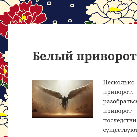
Белый приворот
Несколько 
приворо
разобрать
приворот
последс
существу