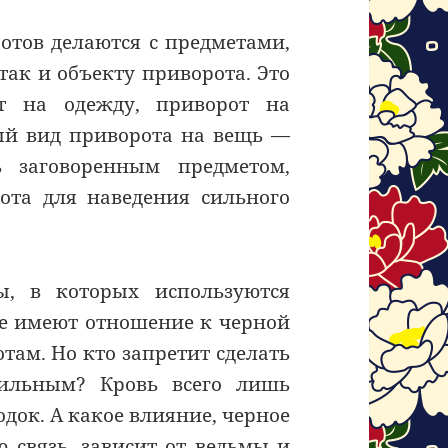
отов делаются с предметами,
ак и объекту приворота. Это
от на одежду, приворот на
ный вид приворота на вещь —
ь заговоренным предметом,
ота для наведения сильного
ы, в которых используются
ще имеют отношение к черной
ам. Но кто запретит сделать
ильным? Кровь всего лишь
док. А какое влияние, черное
ю связь, зависит от ведьмы и