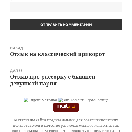
Навигация
НАЗАД
по
Отзыв на классический приворот
Предыдущая
записям
запись:
ДАЛЕЕ
Отзыв про рассорку с бывшей
Следующая
девушкой парня
запись:
Материалы сайта предназначены для совершеннолетних
пользователей в качестве развлекательного контента, так
как невозможно с уверенностью сказать, принесут ли ваши