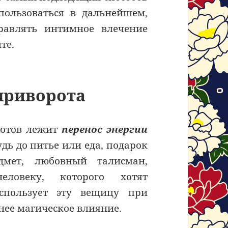
пользоваться в дальнейшем,
равлять интимное влечение
те.
приворота
ротов лежит
перенос энергии
Будь до питье или еда, подарок
дмет, любовный талисман,
еловеку, которого хотят
использует эту вещицу при
нее магическое влияние.