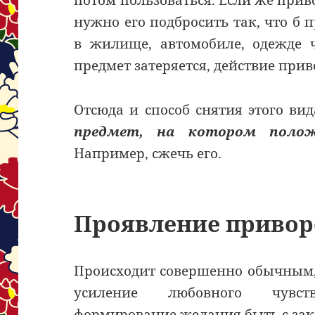
потом пользоваться. Если же прив
нужно его подбросить так, что б
в жилище, автомобиле, одежде ч
предмет затеряется, действие прив
Отсюда и способ снятия этого ви
предмет, на котором полож
Например, сжечь его.
Проявление привор
Происходит совершенно обычным,
усиление любовного чувст
формирование желания быть с зак