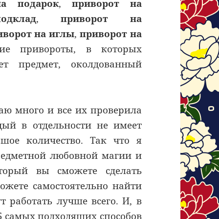
на подарок
,
приворот на
подклад
,
приворот на
иворот на иглы
,
приворот на
е привороты, в которых
ает предмет, околдованный
аю много и все их проверила
дый в отдельности не имеет
шое количество. Так что я
редметной любовной магии и
торый вы сможете сделать
можете самостоятельно найти
т работать лучше всего. И, в
-5 самых подходящих способов