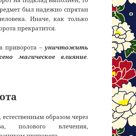
орот на подклад выполнен, то
 предмет был надежно спрятан
еловека. Иначе, как только
орота прекратится.
да приворота –
уничтожить
ено магическое влияние
.
ота
 естественным образом через
ва, полового влечения,
азчиком приворота.