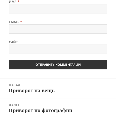
ИМЯ
*
EMAIL
*
САЙТ
Навигация
НАЗАД
по
Приворот на вещь
Предыдущая
записям
запись:
ДАЛЕЕ
Приворот по фотографии
Следующая