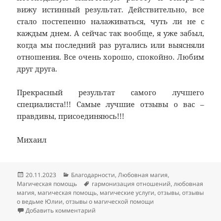
вижу истинный результат. Действительно, все
стало постепенно налаживаться, чуть ли не с
каждым днем. А сейчас так вообще, я уже забыл,
когда мы последний раз ругались или выясняли
отношения. Все очень хорошо, спокойно. Любим
друг друга.
Прекрасный результат самого лучшего
специалиста!!! Самые лучшие отзывы о вас –
правдивы, присоединяюсь!!!
Михаил
Опубликовано
Рубрики
20.11.2023
Благодарности
,
Любовная магия
,
Метки
Магическая помощь
гармонизация отношений
,
любовная
магия
,
магическая помощь
,
магические услуги
,
отзывы
,
отзывы
о ведьме Юлии
,
отзывы о магической помощи
к записи Отзыв сильная гармонизация о
Добавить комментарий