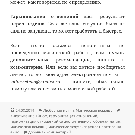
может, как говорится, по определению.
Гармонизация отношений даст результат
через неделю
. Если же ваша ситуация была не
сильно запущена, то может сработать и быстрее.
Если что-то осталось непонятным по
проведению магической работы, вам нужны
дополнительные рекомендации, пишите в
комментарии. Или если вы хотите пообщаться
лично, то вот мой адрес электронной почты —
yuliavedma@yandex.ru
– пишите, обязательно
помогу вам советом или магической работой.
Опубликовано
Рубрики
Метки
24.08.2019
Любовная магия
,
Магическая помощь
выкатывание яйцом
,
гармонизация отношений
,
гармонизация отношений самостоятельно
,
любовная магия
,
магическая помощь
,
магические услуги
,
перенос негатива на
к записи Гармонизация отношени
яйцо
Добавить комментарий