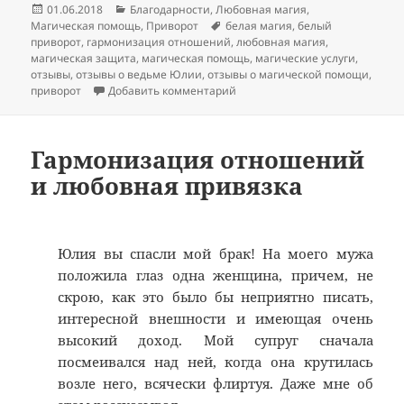
Опубликовано
Рубрики
01.06.2018
Благодарности
,
Любовная магия
,
Метки
Магическая помощь
,
Приворот
белая магия
,
белый
приворот
,
гармонизация отношений
,
любовная магия
,
магическая защита
,
магическая помощь
,
магические услуги
,
отзывы
,
отзывы о ведьме Юлии
,
отзывы о магической помощи
,
к записи Снятие остуды и бел
приворот
Добавить комментарий
Гармонизация отношений
и любовная привязка
Юлия вы спасли мой брак! На моего мужа
положила глаз одна женщина, причем, не
скрою, как это было бы неприятно писать,
интересной внешности и имеющая очень
высокий доход. Мой супруг сначала
посмеивался над ней, когда она крутилась
возле него, всячески флиртуя. Даже мне об