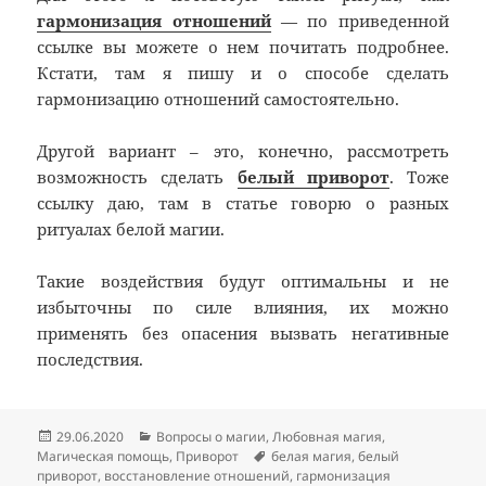
гармонизация отношений
— по приведенной
ссылке вы можете о нем почитать подробнее.
Кстати, там я пишу и о способе сделать
гармонизацию отношений самостоятельно.
Другой вариант – это, конечно, рассмотреть
возможность сделать
белый приворот
. Тоже
ссылку даю, там в статье говорю о разных
ритуалах белой магии.
Такие воздействия будут оптимальны и не
избыточны по силе влияния, их можно
применять без опасения вызвать негативные
последствия.
Опубликовано
Рубрики
29.06.2020
Вопросы о магии
,
Любовная магия
,
Метки
Магическая помощь
,
Приворот
белая магия
,
белый
приворот
,
восстановление отношений
,
гармонизация