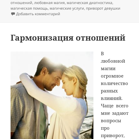
отношений
,
любовная магия
,
магическая диагностика
,
магическая помощь
,
магические услуги
,
приворот девушки
к записи Вопрос про возвращение любим
Добавить комментарий
Гармонизация отношений
В
любовной
магии
огромное
количество
разных
влияний.
Чаще всего
мне задают
вопросы
про
приворот,