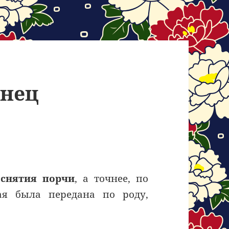
енец
й
снятия порчи
, а точнее, по
ая была передана по роду,