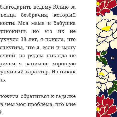
облагодарить ведьму Юлию за
 венца безбрачия, который
нности. Моя мама и бабушка
динокими, но это их не
укнуло 38 лет, я поняла, что
пектива, что я, если и смогу
очкой, но рядом никогда не
Причем я занимаю хорошую
тупчивый характер. Но никак
нь.
ложила обратиться к гадалке
 в чем моя проблема, что мне
й.