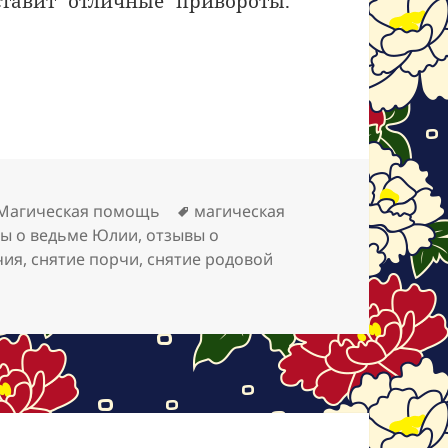
ставит отличные привороты.
Метки
Магическая помощь
магическая
ы о ведьме Юлии
,
отзывы о
чия
,
снятие порчи
,
снятие родовой