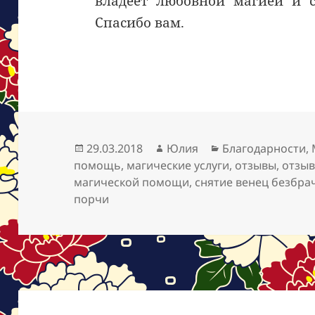
владеет любовной магией и 
Спасибо вам.
Опубликовано
Автор
Рубрики
29.03.2018
Юлия
Благодарности
,
помощь
,
магические услуги
,
отзывы
,
отзыв
магической помощи
,
снятие венец безбра
порчи