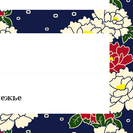
нежье