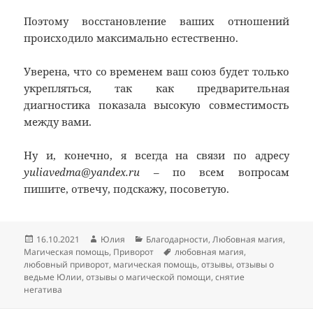
Поэтому восстановление ваших отношений
происходило максимально естественно.
Уверена, что со временем ваш союз будет только
укрепляться, так как предварительная
диагностика показала высокую совместимость
между вами.
Ну и, конечно, я всегда на связи по адресу
yuliavedma@yandex.ru
– по всем вопросам
пишите, отвечу, подскажу, посоветую.
Опубликовано
Автор
Рубрики
16.10.2021
Юлия
Благодарности
,
Любовная магия
,
Метки
Магическая помощь
,
Приворот
любовная магия
,
любовный приворот
,
магическая помощь
,
отзывы
,
отзывы о
ведьме Юлии
,
отзывы о магической помощи
,
снятие
негатива