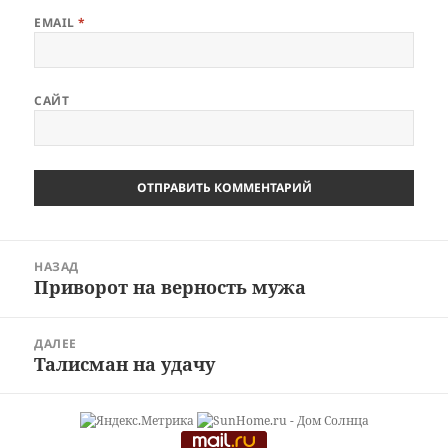
EMAIL
*
САЙТ
Навигация
НАЗАД
по
Приворот на верность мужа
Предыдущая
записям
запись:
ДАЛЕЕ
Талисман на удачу
Следующая
запись: