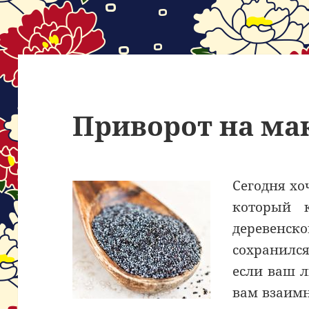
Приворот на ма
Сегодня хо
который к
деревен
сохранился
если ваш 
вам взаимн