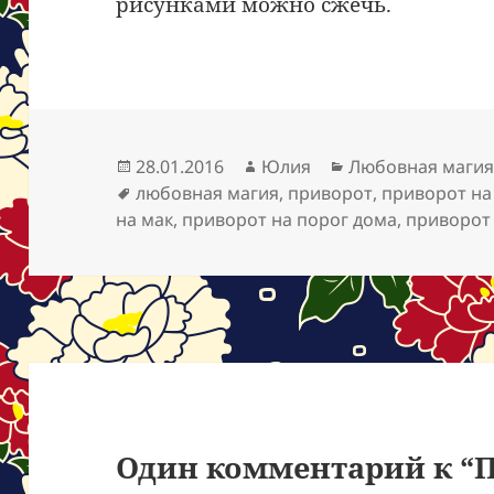
рисунками можно сжечь.
Опубликовано
Автор
Рубрики
28.01.2016
Юлия
Любовная маги
Метки
любовная магия
,
приворот
,
приворот на
на мак
,
приворот на порог дома
,
приворот
Один комментарий к “П