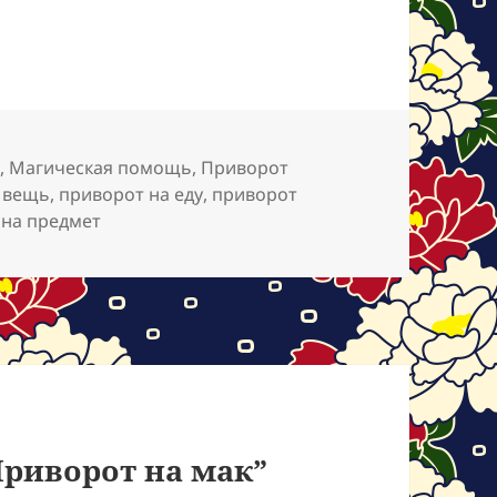
я
,
Магическая помощь
,
Приворот
 вещь
,
приворот на еду
,
приворот
 на предмет
риворот на мак”