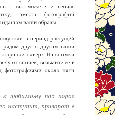
лант, вы можете и сейчас
нику, вместо фотографий
рандашом ваши образы.
 полуночи в период растущей
е рядом друг с другом ваши
 стороной наверх. На снимки
ечу от спичек, возьмите ее в
ад фотографиями около пяти
, к любимому под порог
его наступит, приворот в