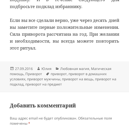
подбросьте подклад избраннику.
Если вы все сделали верно, уже через десять дней
вы заметите первые положительные изменения.
Сила приворота рассчитана на год. При желании
и необходимости, вы всегда можете повторить
этот ритуал.
Опубликовано
Автор
Рубрики
27.09.2016
Юлия
Любовная магия
,
Магическая
Метки
помощь
,
Приворот
приворот
,
приворот в домашних
условиях
,
приворот мужчины
,
приворот на вещь
,
приворот на
подклад
,
приворот на предмет
Добавить комментарий
Ваш адрес email не будет опубликован.
Обязательные поля
помечены
*