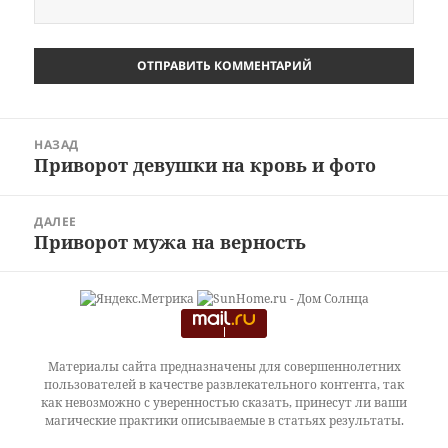
Навигация
НАЗАД
по
Приворот девушки на кровь и фото
Предыдущая
записям
запись:
ДАЛЕЕ
Приворот мужа на верность
Следующая
запись:
Материалы сайта предназначены для совершеннолетних
пользователей в качестве развлекательного контента, так
как невозможно с уверенностью сказать, принесут ли ваши
магические практики описываемые в статьях результаты.