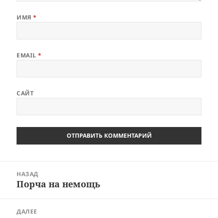
ИМЯ
*
EMAIL
*
САЙТ
Навигация
НАЗАД
по
Порча на немощь
Предыдущая
записям
запись:
ДАЛЕЕ