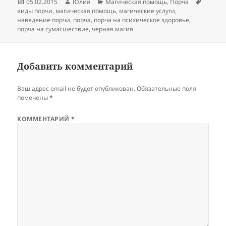
Опубликовано
Автор
Рубрики
Метки
05.02.2015
Юлия
Магическая помощь
,
Порча
виды порчи
,
магическая помощь
,
магические услуги
,
наведение порчи
,
порча
,
порча на психическое здоровье
,
порча на сумасшествие
,
черная магия
Добавить комментарий
Ваш адрес email не будет опубликован.
Обязательные поля
помечены
*
КОММЕНТАРИЙ
*