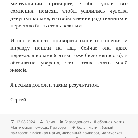
ментальный приворот
, чтобы ушли все
сомнения, помехи, чтобы усилились чувства
девушки ко мне, и чтобы мнение родственников
перестало быть столь важным.
И после вашего приворота наши отношения и
вправду пошли на лад. Сейчас она даже
переехала ко мне (с этим тоже было непросто), и
абсолютно уверена, что готова стать моей
женой.
Я весьма доволен таким результатом.
Сергей
Опубликовано
Автор
Рубрики
12.08.2024
Юлия
Благодарности
,
Любовная магия
,
Метки
Магическая помощь
,
Приворот
белая магия
,
белый
приворот
,
любовная магия
,
любовный приворот
,
магическая