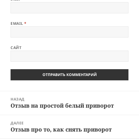
EMAIL
*
САЙТ
Навигация
НАЗАД
по
Отзыв на простой белый приворот
Предыдущая
записям
запись:
ДАЛЕЕ
Отзыв про то, как снять приворот
Следующая
запись: