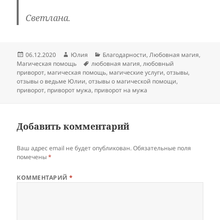
Светлана.
Опубликовано
Автор
Рубрики
06.12.2020
Юлия
Благодарности
,
Любовная магия
,
Метки
Магическая помощь
любовная магия
,
любовный
приворот
,
магическая помощь
,
магические услуги
,
отзывы
,
отзывы о ведьме Юлии
,
отзывы о магической помощи
,
приворот
,
приворот мужа
,
приворот на мужа
Добавить комментарий
Ваш адрес email не будет опубликован.
Обязательные поля
помечены
*
КОММЕНТАРИЙ
*