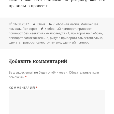
правильно провести.
Опубликовано
Автор
Рубрики
16.08.2017
Юлия
Любовная магия
,
Магическая
Метки
помощь
,
Приворот
любовный приворот
,
приворот
,
приворот без неегативных последствий
,
приворот на любовь
,
приворот самостоятельно
,
ритуал приворота самостоятельно
,
сделать приворот самостоятельно
,
удачный приворот
Добавить комментарий
Ваш адрес email не будет опубликован.
Обязательные поля
помечены
*
КОММЕНТАРИЙ
*