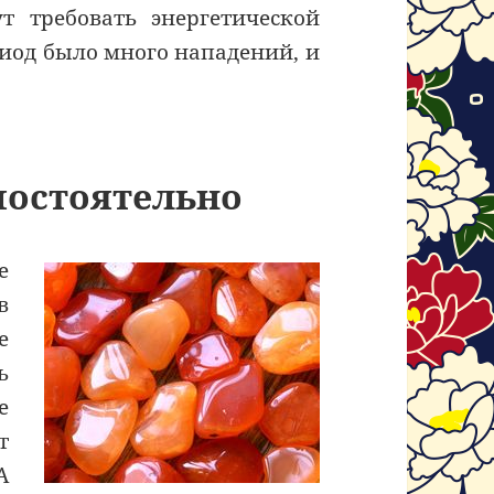
ут требовать энергетической
иод было много нападений, и
мостоятельно
е
в
е
ь
е
т
А