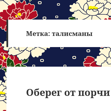
Метка:
талисманы
Оберег от порчи