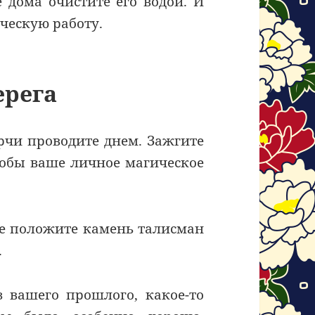
е дома очистите его водой. И
ческую работу.
ерега
орчи проводите днем. Зажгите
чтобы ваше личное магическое
ее положите камень талисман
.
з вашего прошлого, какое-то