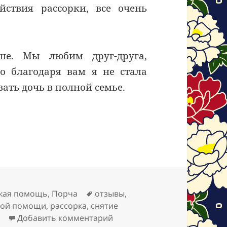
йствия рассорки, все очень
ше. Мы любим друг-друга,
о благодаря вам я не стала
ать дочь в полной семье.
Метки
кая помощь
,
Порча
отзывы
,
кой помощи
,
рассорка
,
снятие
к записи Отзыв на снятие р
и
Добавить комментарий