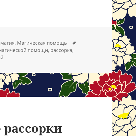
Метки
 магия
,
Магическая помощь
 магической помощи
,
рассорка
,
к записи Отзыв на снятие рассорки и защиту
ий
 рассорки