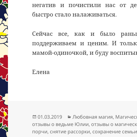
негатив и почистили нас от де
быстро стало налаживаться.
Сейчас все, как и было рань
поддерживаем и ценим. И тольк
мамой-одиночкой, и буду воспитыв
Елена
Опубликовано
Рубрики
01.03.2019
Любовная магия
,
Магичес
отзывы о ведьме Юлии
,
отзывы о магичес
порчи
,
снятие рассорки
,
сохранение семь