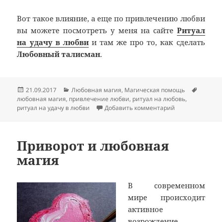
Вот такое влияние, а еще по привлечению любви
вы можете посмотреть у меня на сайте
Ритуал
на удачу в любви
и там же про то, как сделать
Любовный талисман
.
Опубликовано
Рубрики
Метки
21.09.2017
Любовная магия
,
Магическая помощь
любовная магия
,
привлечение любви
,
ритуал на любовь
,
к записи Ритуа
ритуал на удачу в любви
Добавить комментарий
Приворот и любовная
магия
В современном
мире происходит
активное
возрождение