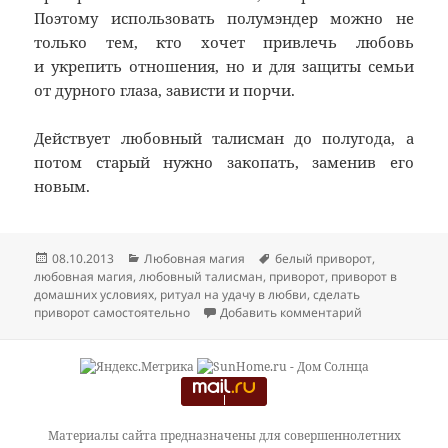
Поэтому использовать полумэндер можно не
только тем, кто хочет привлечь любовь
и укрепить отношения, но и для защиты семьи
от дурного глаза, зависти и порчи.
Действует любовный талисман до полугода, а
потом старый нужно закопать, заменив его
новым.
Опубликовано
Рубрики
Метки
08.10.2013
Любовная магия
белый приворот
,
любовная магия
,
любовный талисман
,
приворот
,
приворот в
домашних условиях
,
ритуал на удачу в любви
,
сделать
к записи Прив
приворот самостоятельно
Добавить комментарий
Материалы сайта предназначены для совершеннолетних