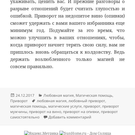
ухаживать, ценить вас. И прежние разговоры о
разрыве отношений будет считать глупостью и
ошибкой. Приворот на недопитое вино (опивки)
сможет удержать с вами вашего избранника еще
минимум год. Подумайте за это время, что
можно улучшить в ваших отношениях, чтобы,
когда приворот начнет терять свою силу, вам не
пришлось вновь обращаться к колдовству. Ведь
держать возлюбленного только магией не
совсем правильно.
Опубликовано
Рубрики
24.12.2017
Любовная магия
,
Магическая помощь
,
Метки
Приворот
любовная магия
,
любовный приворот
,
магическая помощь
,
магические услуги
,
приворот
,
приворот
мужчины
,
приворот на вино
,
приворот на опивки
,
приворот
к записи Приворот на н
самостоятельно
Добавить комментарий