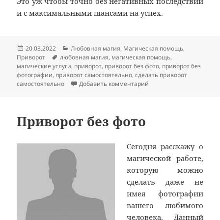
Это уж чтобы точно без негативных последствий
и с максимальными шансами на успех.
Опубликовано
Рубрики
20.03.2022
Любовная магия
,
Магическая помощь
,
Метки
Приворот
любовная магия
,
магическая помощь
,
магические услуги
,
приворот
,
приворот без фото
,
приворот без
фотографии
,
приворот самостоятельно
,
сделать приворот
к записи Приворот без 
самостоятельно
Добавить комментарий
Приворот без фото
Сегодня расскажу о
магической работе,
которую можно
сделать даже не
имея фотографии
вашего любимого
человека. Данный