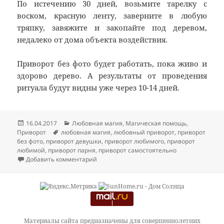
По истечению 30 дней, возьмите тарелку с
воском, красную ленту, заверните в любую
тряпку, завяжите и закопайте под деревом,
недалеко от дома объекта воздействия.
Приворот без фото будет работать, пока живо и
здорово дерево. А результаты от проведения
ритуала будут видны уже через 10-14 дней.
Опубликовано
Рубрики
16.04.2017
Любовная магия
,
Магическая помощь
,
Метки
Приворот
любовная магия
,
любовный приворот
,
приворот
без фото
,
приворот девушки
,
приворот любимого
,
приворот
любимой
,
приворот парня
,
приворот самостоятельно
к записи Приворот без фото
Добавить комментарий
Материалы сайта предназначены для совершеннолетних