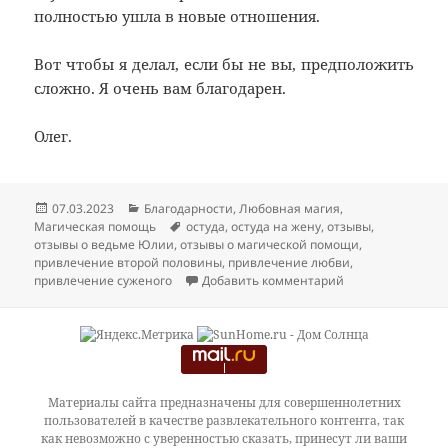
полностью ушла в новые отношения.
Вот чтобы я делал, если бы не вы, предположить
сложно. Я очень вам благодарен.
Олег.
Опубликовано
Рубрики
07.03.2023
Благодарности
,
Любовная магия
,
Метки
Магическая помощь
остуда
,
остуда на жену
,
отзывы
,
отзывы о ведьме Юлии
,
отзывы о магической помощи
,
привлечение второй половины
,
привлечение любви
,
к записи Отзыв н
привлечение суженого
Добавить комментарий
Материалы сайта предназначены для совершеннолетних
пользователей в качестве развлекательного контента, так
как невозможно с уверенностью сказать, принесут ли ваши