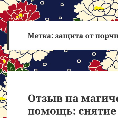
Метка:
защита от порч
Отзыв на магич
помощь: снятие