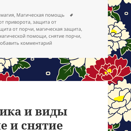
Метки
 магия
,
Магическая помощь
от приворота
,
защита от
щита от порчи
,
магическая защита
,
 магической помощи
,
снятие порчи
,
к записи Отзыв на магическую по
обавить комментарий
тика и виды
е и снятие