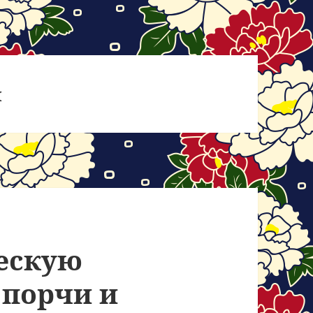
и
ескую
 порчи и