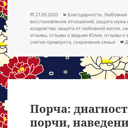
Опубликовано
Рубрики
27.09.2020
Благодарности
,
Любовная
восстановление отношений
,
защита мужа 
колдовства
,
защита от любовной магии
,
за
отзывы
,
отзывы о ведьме Юлии
,
отзывы о
снятие приворота
,
сохранение семьи
Д
Порча: диагнос
порчи, наведени