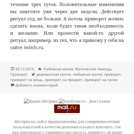
течение трех суток. Положительные изменения
вы заметите уже через две недели. Действует
ритуал год, не больше. А потом, приворот можно
сделать вновь, коли будет такая необходимость
и желание. Или провести какой-то другой
ритуал, например, из тех, что я привожу у себя на
сайте iwitch.ru.
Опубликовано
Рубрики
05.12.2016
Любовная магия
,
Магическая помощь
,
Метки
Приворот
деревенская магия
,
любовная магия
,
приворот
,
приворот на вещь
,
приворот на предмет
,
приворот на тапки
к записи Приворот на тапки
Добавить комментарий
Материалы сайта предназначены для совершеннолетних
пользователей в качестве развлекательного контента, так
как невозможно с уверенностью сказать, принесут ли ваши