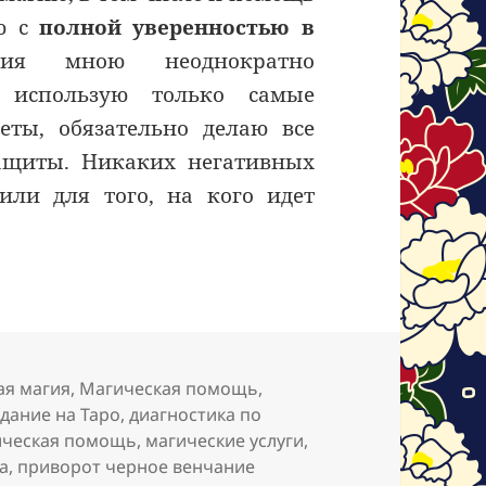
яю с
полной уверенностью в
вия мною неоднократно
Я использую только самые
еты, обязательно делаю все
ащиты. Никаких негативных
или для того, на кого идет
я магия
,
Магическая помощь
,
адание на Таро
,
диагностика по
ическая помощь
,
магические услуги
,
а
,
приворот черное венчание