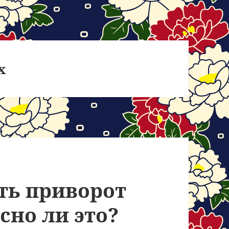
х
ть приворот
сно ли это?