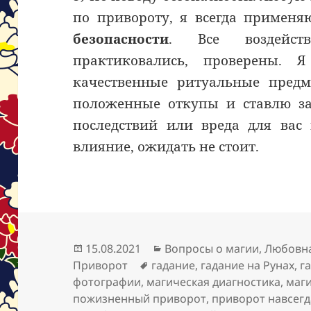
по привороту, я всегда примен
безопасности
. Все воздейст
практиковались, проверены. 
качественные ритуальные предм
положенные откупы и ставлю з
последствий или вреда для вас 
влияние, ожидать не стоит.
Опубликовано
Рубрики
15.08.2021
Вопросы о магии
,
Любовна
Метки
Приворот
гадание
,
гадание на Рунах
,
г
фотографии
,
магическая диагностика
,
маг
пожизненный приворот
,
приворот навсегд