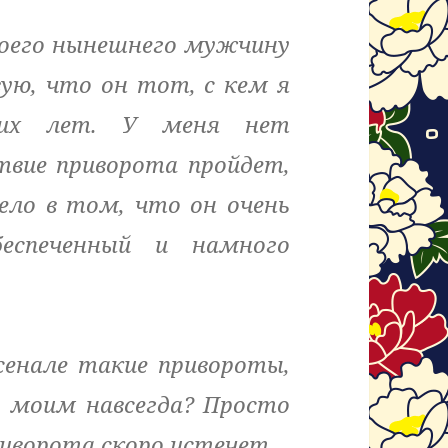
воего нынешнего мужчину
ую, что он тот, с кем я
оих лет. У меня нет
твие приворота пройдет,
ело в том, что он очень
беспеченный и намного
сенале такие привороты,
 моим навсегда? Просто
иворота скоро истечет.