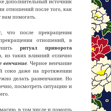
тоже дополнительный источник
и отношений после того, как
 вам помогать.
т, что после прекращения
 прекращения отношений, в
менить
ритуал приворота
р, из таких влияний отлично
е венчание
. Черное венчание
й союз даже на протяжении
нужно делать развенчание. Но
нечно, посмотреть ситуацию и
его.
 магию, в том числе и помощь