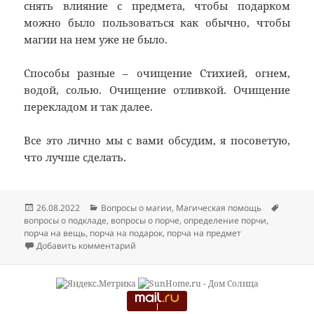
снять влияние с предмета, чтобы подарком
можно было пользоваться как обычно, чтобы
магии на нем уже не было.
Способы разные – очищение Стихией, огнем,
водой, солью. Очищение отливкой. Очищение
перекладом и так далее.
Все это лично мы с вами обсудим, я посоветую,
что лучше сделать.
Опубликовано
Рубрики
Метки
26.08.2022
Вопросы о магии
,
Магическая помощь
вопросы о подкладе
,
вопросы о порче
,
определение порчи
,
порча на вещь
,
порча на подарок
,
порча на предмет
к записи Порча через предмет – вопросы
Добавить комментарий