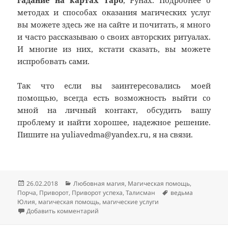
гадание на картах Таро
, Рунах. Подробнее о
методах и способах оказания магических услуг
вы можете здесь же на сайте и почитать, я много
и часто рассказываю о своих авторских ритуалах.
И многие из них, кстати сказать, вы можете
испробовать сами.
Так что если вы заинтересовались моей
помощью, всегда есть возможность выйти со
мной на личный контакт, обсудить вашу
проблему и найти хорошее, надежное решение.
Пишите на yuliavedma@yandex.ru, я на связи.
Опубликовано
Рубрики
26.02.2018
Любовная магия
,
Магическая помощь
,
Метки
Порча
,
Приворот
,
Приворот успеха
,
Талисман
ведьма
Юлия
,
магическая помощь
,
магические услуги
к записи О ведьме Юлии и ее помощи
Добавить комментарий