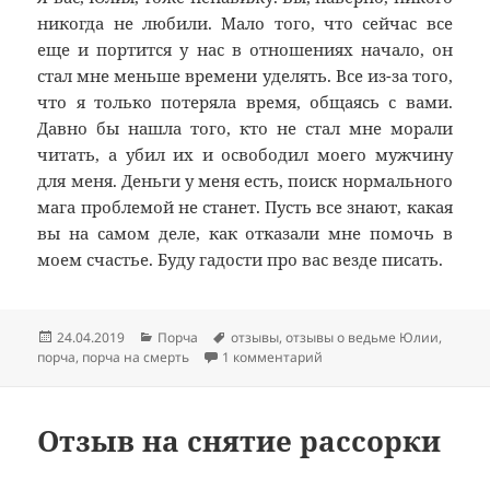
никогда не любили. Мало того, что сейчас все
еще и портится у нас в отношениях начало, он
стал мне меньше времени уделять. Все из-за того,
что я только потеряла время, общаясь с вами.
Давно бы нашла того, кто не стал мне морали
читать, а убил их и освободил моего мужчину
для меня. Деньги у меня есть, поиск нормального
мага проблемой не станет. Пусть все знают, какая
вы на самом деле, как отказали мне помочь в
моем счастье. Буду гадости про вас везде писать.
Опубликовано
Рубрики
Метки
24.04.2019
Порча
отзывы
,
отзывы о ведьме Юлии
,
к записи Негативный отз
порча
,
порча на смерть
1 комментарий
Отзыв на снятие рассорки