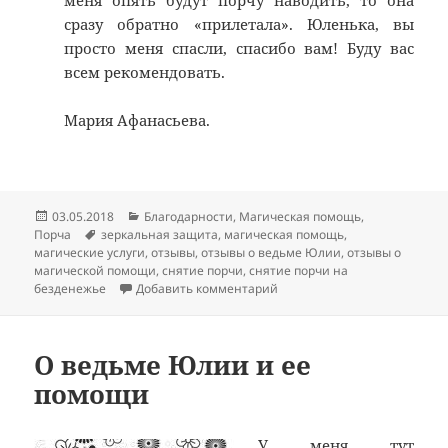
меня опять будут порчу наводить, то она
сразу обратно «прилетала». Юленька, вы
просто меня спасли, спасибо вам! Буду вас
всем рекомендовать.
Мария Афанасьева.
Опубликовано
Рубрики
03.05.2018
Благодарности
,
Магическая помощь
,
Метки
Порча
зеркальная защита
,
магическая помощь
,
магические услуги
,
отзывы
,
отзывы о ведьме Юлии
,
отзывы о
магической помощи
,
снятие порчи
,
снятие порчи на
к записи Снятие порчи на 
безденежье
Добавить комментарий
О ведьме Юлии и ее
помощи
У меня тут