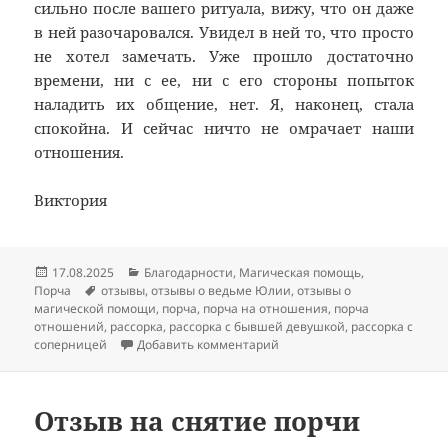
сильно после вашего ритуала, вижу, что он даже
в ней разочаровался. Увидел в ней то, что просто
не хотел замечать. Уже прошло достаточно
времени, ни с ее, ни с его стороны попыток
наладить их общение, нет. Я, наконец, стала
спокойна. И сейчас ничто не омрачает наши
отношения.
Виктория
Опубликовано
Рубрики
17.08.2025
Благодарности
,
Магическая помощь
,
Метки
Порча
отзывы
,
отзывы о ведьме Юлии
,
отзывы о
магической помощи
,
порча
,
порча на отношения
,
порча
отношений
,
рассорка
,
рассорка с бывшей девушкой
,
рассорка с
к записи Отзыв про рассорк
соперницей
Добавить комментарий
Отзыв на снятие порчи