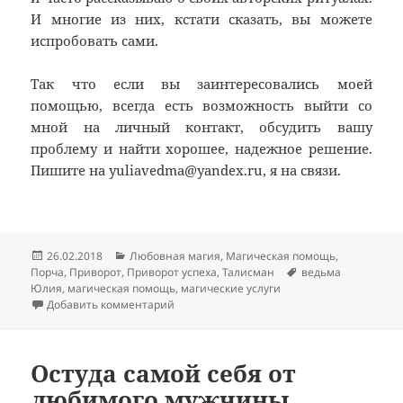
И многие из них, кстати сказать, вы можете
испробовать сами.
Так что если вы заинтересовались моей
помощью, всегда есть возможность выйти со
мной на личный контакт, обсудить вашу
проблему и найти хорошее, надежное решение.
Пишите на yuliavedma@yandex.ru, я на связи.
Опубликовано
Рубрики
26.02.2018
Любовная магия
,
Магическая помощь
,
Метки
Порча
,
Приворот
,
Приворот успеха
,
Талисман
ведьма
Юлия
,
магическая помощь
,
магические услуги
к записи О ведьме Юлии и ее помощи
Добавить комментарий
Остуда самой себя от
любимого мужчины