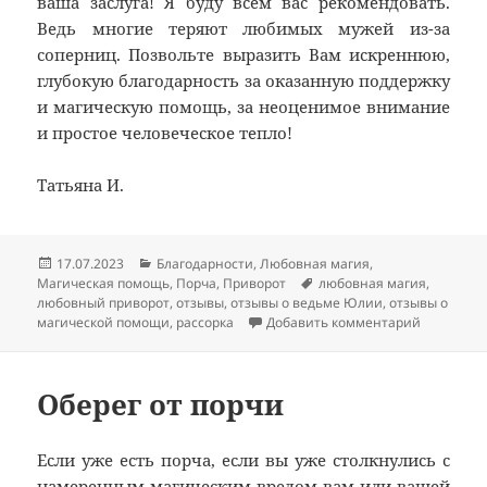
ваша заслуга! Я буду всем вас рекомендовать.
Ведь многие теряют любимых мужей из-за
соперниц. Позвольте выразить Вам искреннюю,
глубокую благодарность за оказанную поддержку
и магическую помощь, за неоценимое внимание
и простое человеческое тепло!
Татьяна И.
Опубликовано
Рубрики
17.07.2023
Благодарности
,
Любовная магия
,
Метки
Магическая помощь
,
Порча
,
Приворот
любовная магия
,
любовный приворот
,
отзывы
,
отзывы о ведьме Юлии
,
отзывы о
к записи 
магической помощи
,
рассорка
Добавить комментарий
Оберег от порчи
Если уже есть порча, если вы уже столкнулись с
намеренным магическим вредом вам или вашей