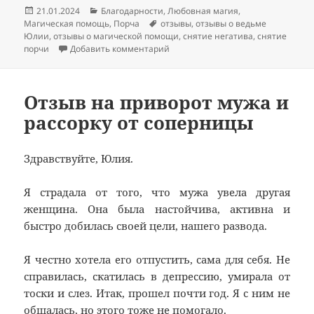
Опубликовано
Рубрики
21.01.2024
Благодарности
,
Любовная магия
,
Метки
Магическая помощь
,
Порча
отзывы
,
отзывы о ведьме
Юлии
,
отзывы о магической помощи
,
снятие негатива
,
снятие
к записи Отзыв на снятие порчи
порчи
Добавить комментарий
Отзыв на приворот мужа и
рассорку от соперницы
Здравствуйте, Юлия.
Я страдала от того, что мужа увела другая
женщина. Она была настойчива, активна и
быстро добилась своей цели, нашего развода.
Я честно хотела его отпустить, сама для себя. Не
справилась, скатилась в депрессию, умирала от
тоски и слез. Итак, прошел почти год. Я с ним не
общалась, но этого тоже не помогало.