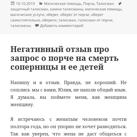
Опубликовано
Рубрики
Метки
10.10.2019
Магическая помощь
,
Порча
,
Талисман
защитный талисман
,
камни талисманы
,
магическая помощь
,
магические услуги
,
оберег
,
оберег от порчи
,
оберег
самостоятельно
,
обереги
,
талисман
,
талисман от порчи
,
к записи Оберег от порчи
талисманы
Добавить комментарий
Негативный отзыв про
запрос о порче на смерть
соперницы и ее детей
Напишу и я отзыв. Правда, не хороший. Не
сошлись мы с вами, Юлия, не нашли общий язык.
Я думала, вы поймете меня, как женщина
женщину.
Я встречаюсь с женатым человеком почти
полтора года, но он упорно не хочет разводиться.
Так как уверен, что жена не даст общаться с