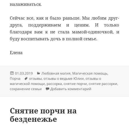
налаживаться.
Сейчас все, как и было раньше. Мы любим друг-
друга, поддерживаем и ценим. И только
благодаря вам я не стала мамой-одиночкой, и
буду воспитывать дочь в полной семье.
Елена
Опубликовано
Рубрики
01.03.2019
Любовная магия
,
Магическая помощь
,
Метки
Порча
отзывы
,
отзывы о ведьме Юлии
,
отзывы о
магической помощи
,
рассорка
,
снятие порчи
,
снятие рассорки
,
к записи Отзыв на сн
сохранение семьи
Добавить комментарий
Снятие порчи на
безденежье