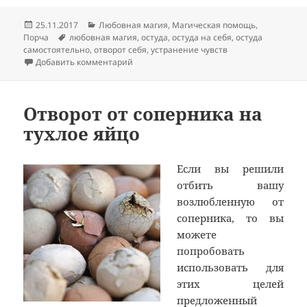
Опубликовано
Рубрики
25.11.2017
Любовная магия
,
Магическая помощь
,
Метки
Порча
любовная магия
,
остуда
,
остуда на себя
,
остуда
самостоятельно
,
отворот себя
,
устранение чувств
к записи Остуда самой себя от любимого
Добавить комментарий
Отворот от соперника на
тухлое яйцо
Если вы решили
отбить вашу
возлюбленную от
соперника, то вы
можете
попробовать
использовать для
этих целей
предложенный