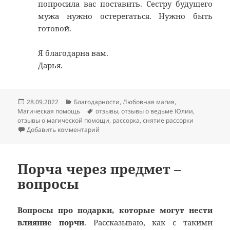
попросила вас поставить. Сестру будущего
мужа нужно остерегаться. Нужно быть
готовой.
Я благодарна вам.
Дарья.
Опубликовано
Рубрики
28.09.2022
Благодарности
,
Любовная магия
,
Метки
Магическая помощь
отзывы
,
отзывы о ведьме Юлии
,
отзывы о магической помощи
,
рассорка
,
снятие рассорки
к записи Отзыв на снятие рассорки и защ
Добавить комментарий
Порча через предмет –
вопросы
Вопросы про подарки, которые могут нести
влияние порчи
. Рассказываю, как с такими