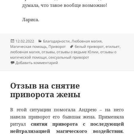
думала, что такое вообще возможно!
Лариса.
Опубликовано
Рубрики
12.02.2022
Благодарности
,
Любовная магия
,
Метки
Магическая помощь
,
Приворот
белый приворот
,
егильет
,
любовная магия
,
отзывы
,
отзывы о ведьме Юлии
,
отзывы о
магической помощи
,
сексуальный приворот
к записи Отзыв на егильет и белый приво
Добавить комментарий
Отзыв на снятие
приворота жены
В этой ситуации помогала Андрею – на него
навела приворот его бывшая жена. Применяла
ритуал
снятия приворота с последующей
нейтрализацией магического воздействия
.