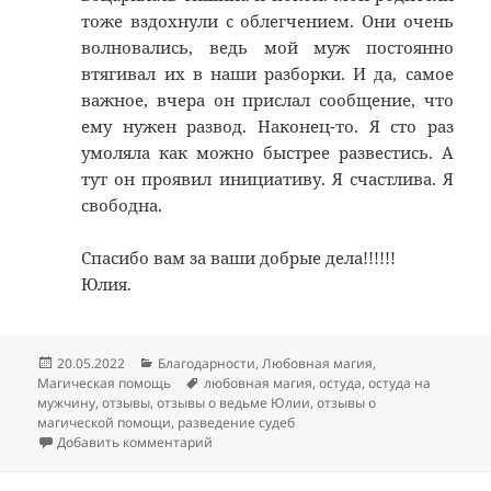
тоже вздохнули с облегчением. Они очень
волновались, ведь мой муж постоянно
втягивал их в наши разборки. И да, самое
важное, вчера он прислал сообщение, что
ему нужен развод. Наконец-то. Я сто раз
умоляла как можно быстрее развестись. А
тут он проявил инициативу. Я счастлива. Я
свободна.
Спасибо вам за ваши добрые дела!!!!!!
Юлия.
Опубликовано
Рубрики
20.05.2022
Благодарности
,
Любовная магия
,
Метки
Магическая помощь
любовная магия
,
остуда
,
остуда на
мужчину
,
отзывы
,
отзывы о ведьме Юлии
,
отзывы о
магической помощи
,
разведение судеб
к записи Отзыв на ритуал остуды с разве
Добавить комментарий