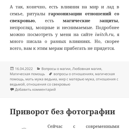
А так, конечно, есть влияния на мир и лад в
семье, ритуалы
гармонизации отношений со
свекровью
, есть
магические защиты
,
непрогляд, мощные и неснимаемые. Подробнее
можно посмотреть у меня на сайте
iwitch.ru
, я
много писала о разных влияниях. Но, скорее
всего, вам к этим мерам прибегать не придется.
Опубликовано
Рубрики
16.04.2022
Вопросы о магии
,
Любовная магия
,
Метки
Магическая помощь
вопросы о отношениях
,
магическая
помощь
,
мать мужа ведьма
,
мир с матерью мужа
,
отношения с
ведьмой
,
отношения со свекровью
к записи Мать моего жениха ведьма – как
Добавить комментарий
Приворот без фотографии
Сейчас с современными