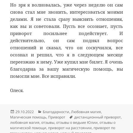
Но зря я волновалась, уже через неделю он сам
снова стал мне звонить, интересоваться моими
делами. Я не стала сразу выяснять отношения,
как вы и советовали. Пусть все осознает, пусть
приворот посильнее подействует. И
действительно, он сам поднял вопрос
отношений и сказал, что он соскучился, все
осознал и решил, что я в следующем месяце
переезжаю к нему. Уже купил мне билет. Я очень
благодарна за вашу магическую помощь, вы
помогли мне. Все исправили.
Олеся.
Опубликовано
Рубрики
29.10.2022
Благодарности
,
Любовная магия
,
Метки
Магическая помощь
,
Приворот
дистанционный приворот
,
любовная магия
,
отзывы
,
отзывы о ведьме Юлии
,
отзывы о
магической помощи
,
приворот на расстоянии
,
приворот по