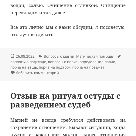
водой, солью. Очищение отливкой. Очищение
перекладом и так далее.
Все это лично мы с вами обсудим, я посоветую,
что лучше сделать.
Опубликовано
Рубрики
Метки
26.08.2022
Вопросы о магии
,
Магическая помощь
вопросы о подкладе
,
вопросы о порче
,
определение порчи
,
порча на вещь
,
порча на подарок
,
порча на предмет
к записи Порча через предмет – вопросы
Добавить комментарий
Отзыв на ритуал остуды с
разведением судеб
Магией не всегда требуется действовать на
сохранение отношений. Бывают ситуации, когда
нужно и важно как можно скорее отношения