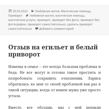
Опубликовано
Рубрики
20.03.2022
Любовная магия
,
Магическая помощь
,
Метки
Приворот
любовная магия
,
магическая помощь
,
магические услуги
,
приворот
,
приворот без фото
,
приворот без
фотографии
,
приворот самостоятельно
,
сделать приворот
к записи Приворот без 
самостоятельно
Добавить комментарий
Отзыв на егильет и белый
приворот
Измены в семье – это всегда большая проблема и
беда. Не все могут и готовы такое простить и
попробовать сохранить отношения. Лариса
обратилась ко мне со своей проблемой как раз в
такой ситуации, когда от измен мужа уже просто
устала.
Вместе, все обсудив, мы с ней решили