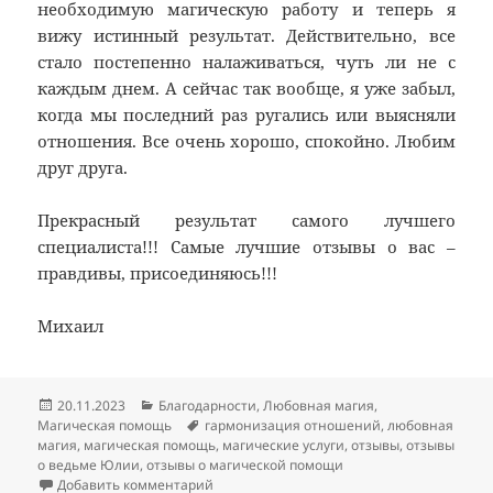
необходимую магическую работу и теперь я
вижу истинный результат. Действительно, все
стало постепенно налаживаться, чуть ли не с
каждым днем. А сейчас так вообще, я уже забыл,
когда мы последний раз ругались или выясняли
отношения. Все очень хорошо, спокойно. Любим
друг друга.
Прекрасный результат самого лучшего
специалиста!!! Самые лучшие отзывы о вас –
правдивы, присоединяюсь!!!
Михаил
Опубликовано
Рубрики
20.11.2023
Благодарности
,
Любовная магия
,
Метки
Магическая помощь
гармонизация отношений
,
любовная
магия
,
магическая помощь
,
магические услуги
,
отзывы
,
отзывы
о ведьме Юлии
,
отзывы о магической помощи
к записи Отзыв сильная гармонизация о
Добавить комментарий