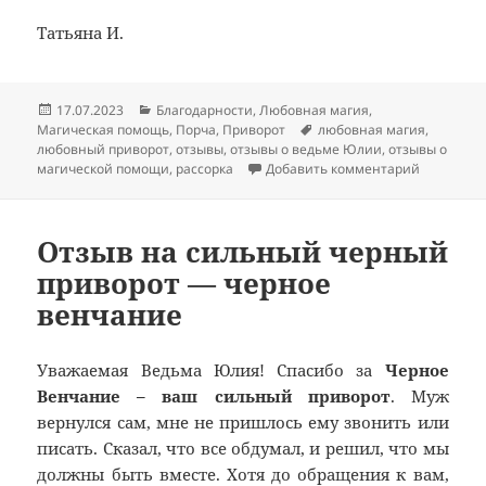
Татьяна И.
Опубликовано
Рубрики
17.07.2023
Благодарности
,
Любовная магия
,
Метки
Магическая помощь
,
Порча
,
Приворот
любовная магия
,
любовный приворот
,
отзывы
,
отзывы о ведьме Юлии
,
отзывы о
к записи 
магической помощи
,
рассорка
Добавить комментарий
Отзыв на сильный черный
приворот — черное
венчание
Уважаемая Ведьма Юлия! Спасибо за
Черное
Венчание – ваш сильный приворот
. Муж
вернулся сам, мне не пришлось ему звонить или
писать. Сказал, что все обдумал, и решил, что мы
должны быть вместе. Хотя до обращения к вам,