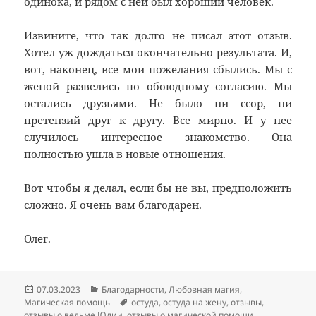
одинока, и рядом с ней был хороший человек.
Извините, что так долго не писал этот отзыв.
Хотел уж дождаться окончательно результата. И,
вот, наконец, все мои пожелания сбылись. Мы с
женой развелись по обоюдному согласию. Мы
остались друзьями. Не было ни ссор, ни
претензий друг к другу. Все мирно. И у нее
случилось интересное знакомство. Она
полностью ушла в новые отношения.
Вот чтобы я делал, если бы не вы, предположить
сложно. Я очень вам благодарен.
Олег.
Опубликовано
Рубрики
07.03.2023
Благодарности
,
Любовная магия
,
Метки
Магическая помощь
остуда
,
остуда на жену
,
отзывы
,
отзывы о ведьме Юлии
,
отзывы о магической помощи
,