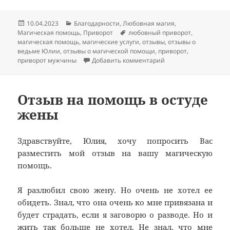
Опубликовано
Рубрики
10.04.2023
Благодарности
,
Любовная магия
,
Метки
Магическая помощь
,
Приворот
любовный приворот
,
магическая помощь
,
магические услуги
,
отзывы
,
отзывы о
ведьме Юлии
,
отзывы о магической помощи
,
приворот
,
к записи Отзыв на л
приворот мужчины
Добавить комментарий
Отзыв на помощь в остуде
жены
Здравствуйте, Юлия, хочу попросить Вас
разместить мой отзыв на вашу магическую
помощь.
Я разлюбил свою жену. Но очень не хотел ее
обидеть. Знал, что она очень ко мне привязана и
будет страдать, если я заговорю о разводе. Но и
жить так больше не хотел. Не знал, что мне