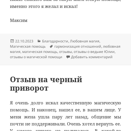
именно этого я желал и искал!
Максим
Опубликовано
Рубрики
22.10.2023
Благодарности
,
Любовная магия
,
Метки
Магическая помощь
гармонизация отношений
,
любовная
магия
,
магическая помощь
,
отзывы
,
отзывы о ведьме Юлии
,
к записи 
отзывы о магической помощи
Добавить комментарий
Отзыв на черный
приворот
Я очень долго искал качественную магическую
помощь. И наконец, нашел ее, в вашем лице. У
меня жена ушла пару лет назад, общение мы
почти не поддерживали. Очень хотел вернуть ее.
У самого ничего не получалось. В какой-то