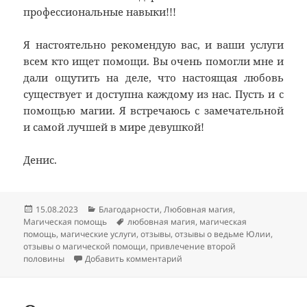
профессиональные навыки!!!
Я настоятельно рекомендую вас, и ваши услуги
всем кто ищет помощи. Вы очень помогли мне и
дали ощутить на деле, что настоящая любовь
существует и доступна каждому из нас. Пусть и с
помощью магии. Я встречаюсь с замечательной
и самой лучшей в мире девушкой!
Денис.
Опубликовано
Рубрики
15.08.2023
Благодарности
,
Любовная магия
,
Метки
Магическая помощь
любовная магия
,
магическая
помощь
,
магические услуги
,
отзывы
,
отзывы о ведьме Юлии
,
отзывы о магической помощи
,
привлечение второй
к записи Отзыв на привлечен
половины
Добавить комментарий