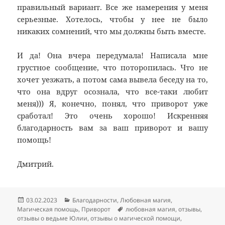
правильный вариант. Все же намерения у меня
серьезные. Хотелось, чтобы у нее не было
никаких сомнений, что мы должны быть вместе.
И да! Она вчера передумала! Написала мне
грустное сообщение, что поторопилась. Что не
хочет уезжать, а потом сама вывела беседу на то,
что она вдруг осознала, что все-таки любит
меня))) Я, конечно, понял, что приворот уже
сработал! Это очень хорошо! Искренняя
благодарность вам за ваш приворот и вашу
помощь!
Дмитрий.
Опубликовано
Рубрики
03.02.2023
Благодарности
,
Любовная магия
,
Метки
Магическая помощь
,
Приворот
любовная магия
,
отзывы
,
отзывы о ведьме Юлии
,
отзывы о магической помощи
,