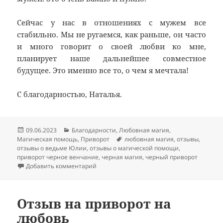
Сейчас у нас в отношениях с мужем все
стабильно. Мы не ругаемся, как раньше, он часто
и много говорит о своей любви ко мне,
планирует наше дальнейшее совместное
будущее. Это именно все то, о чем я мечтала!
С благодарностью, Наталья.
Опубликовано
Рубрики
09.06.2023
Благодарности
,
Любовная магия
,
Метки
Магическая помощь
,
Приворот
любовная магия
,
отзывы
,
отзывы о ведьме Юлии
,
отзывы о магической помощи
,
приворот черное венчание
,
черная магия
,
черный приворот
к записи Отзыв на сильный черный прив
Добавить комментарий
Отзыв на приворот на
любовь